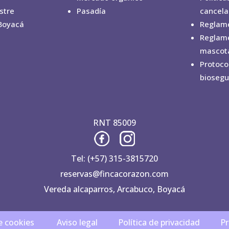
stre
Pasadía
cancela
Boyacá
Reglame
Reglam
mascot
Protoco
biosegu
RNT 85009
Tel: (+57) 315-3815720
reservas@fincacorazon.com
Vereda alcaparros, Arcabuco, Boyacá
de cookies
Aviso legal
Política de privacidad
Pr